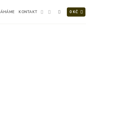
MÁHÁME
KONTAKT
0
KČ