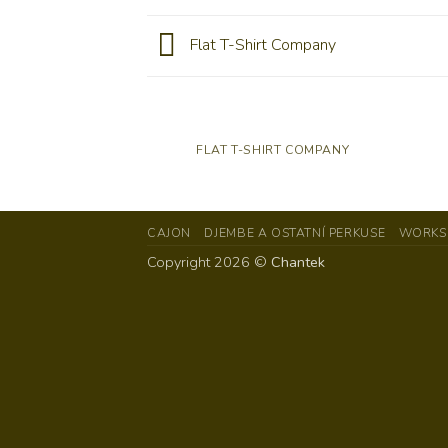
Flat T-Shirt Company
FLAT T-SHIRT COMPANY
CAJON
DJEMBE A OSTATNÍ PERKUSE
WORKS
Copyright 2026 ©
Chantek