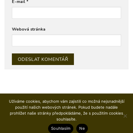
E-mail
*
Webová stránka
Užíváme cookies, abychom vám zajistili co možná nejsnadnější
použití našich webových stránek. Pokud budete nadále
prohlížet naše stránky předpokládáme, že s použitím cookies
CAJON
DJEMBE A OSTATNÍ PERKUSE
WORKSHOPY
KOŠÍK
souhlasíte.
KONTAKT
OBCHODNÍ PODMÍNKY
Souhlasím
Ne
Copyright 2026 ©
Chantek