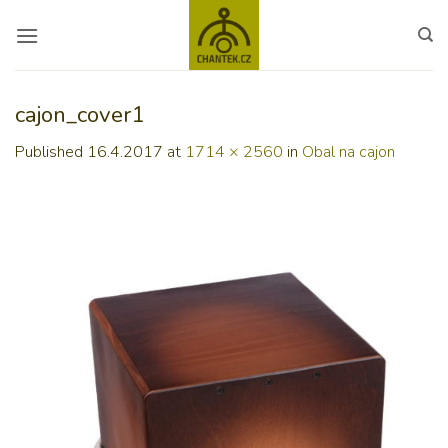
Skip
to
content
cajon_cover1
Published
16.4.2017
at
1714 × 2560
in
Obal na cajon