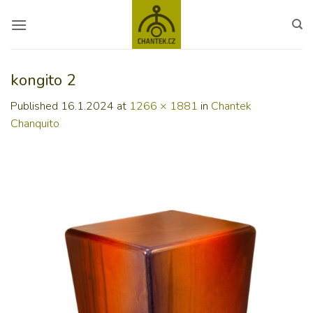
Skip
to
content
kongito 2
Published
16.1.2024
at
1266 × 1881
in
Chantek
Chanquito