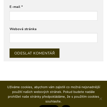
E-mail
*
Webová stránka
Užíváme cookies, abychom vám zajistili co možná nejsnadnější
použití našich webových stránek. Pokud budete nadále
prohlížet naše stránky předpokládáme, že s použitím cookies
CAJON
DJEMBE A OSTATNÍ PERKUSE
WORKSHOPY
KOŠÍK
souhlasíte.
KONTAKT
OBCHODNÍ PODMÍNKY