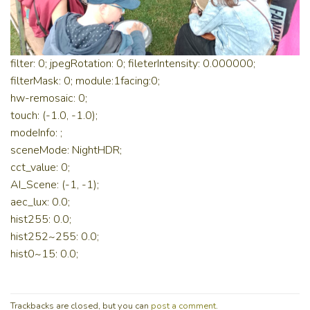
filter: 0; jpegRotation: 0; fileterIntensity: 0.000000;
filterMask: 0; module:1facing:0;
hw-remosaic: 0;
touch: (-1.0, -1.0);
modeInfo: ;
sceneMode: NightHDR;
cct_value: 0;
AI_Scene: (-1, -1);
aec_lux: 0.0;
hist255: 0.0;
hist252~255: 0.0;
hist0~15: 0.0;
Trackbacks are closed, but you can
post a comment
.