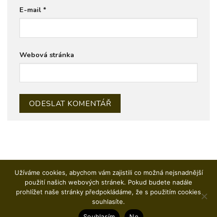
E-mail
*
Webová stránka
Užíváme cookies, abychom vám zajistili co možná nejsnadnější
použití našich webových stránek. Pokud budete nadále
prohlížet naše stránky předpokládáme, že s použitím cookies
CAJON
DJEMBE A OSTATNÍ PERKUSE
WORKSHOPY
KOŠÍK
souhlasíte.
KONTAKT
OBCHODNÍ PODMÍNKY
Souhlasím
Ne