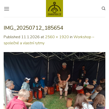
Skip
to
content
IMG_20250712_185654
Published
11.1.2026
at
2560 × 1920
in
Workshop –
společné a vlastní rytmy