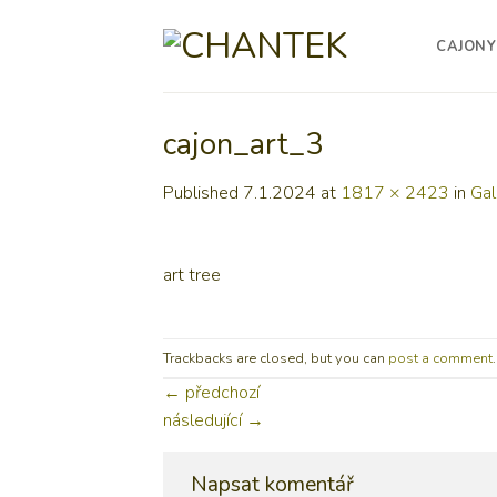
Skip
to
CAJONY
content
cajon_art_3
Published
7.1.2024
at
1817 × 2423
in
Gal
art tree
Trackbacks are closed, but you can
post a comment
.
←
předchozí
následující
→
Napsat komentář