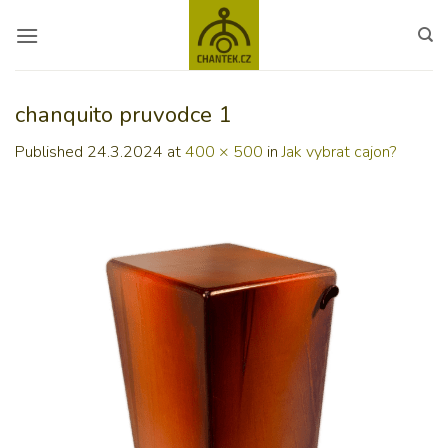
Skip
to
content
chanquito pruvodce 1
Published
24.3.2024
at
400 × 500
in
Jak vybrat cajon?